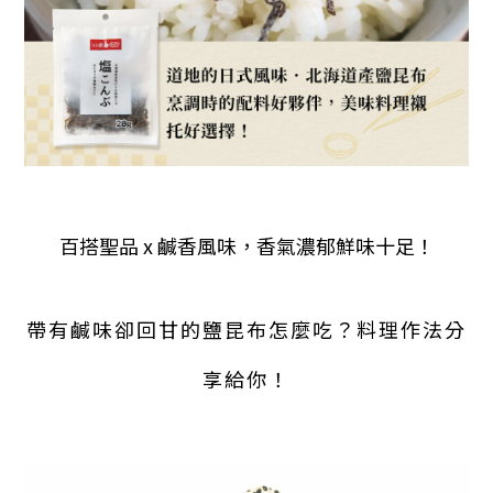
百搭聖品 x 鹹香風味
，香氣濃郁鮮味十足！
帶有鹹味卻回甘的
鹽昆布怎麼吃？料理作法分
享給你！