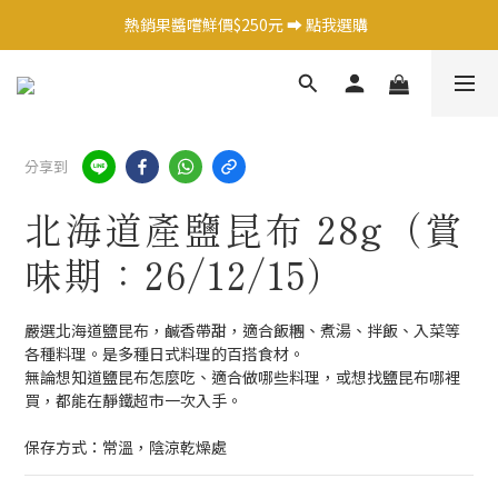
日式調味料任選1件 9 折 ➡️ 點我選購  
熱銷果醬嚐鮮價$250元 ➡️ 點我選購  
日式調味料任選1件 9 折 ➡️ 點我選購  
分享到
北海道產鹽昆布 28g（賞
味期：26/12/15）
嚴選北海道鹽昆布，鹹香帶甜，適合飯糰、煮湯、拌飯、入菜等
各種料理。是多種日式料理的百搭食材。
無論想知道鹽昆布怎麼吃、適合做哪些料理，或想找鹽昆布哪裡
買，都能在靜鐵超市一次入手。
保存方式：常溫，陰涼乾燥處