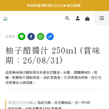
日式調味料任選1件 9 折 ➡️ 點我選購  
熱銷果醬嚐鮮價$250元 ➡️ 點我選購  
日式調味料任選1件 9 折 ➡️ 點我選購  
分享到
柚子醋醬汁 250ml (賞味
期：26/08/31)
此款美味柚子醋採用日本產全豆醬油、米醋、酒釀調味料、原
糖、乾鰹魚片精製而成。 由於其香氣，它非常適合烤魚，但它也
非常適合火鍋菜餚。
至
08/31 04:00
截止
指定分類，日式調味品，任一件9折
指定分類，全館消費滿 $499 享免運