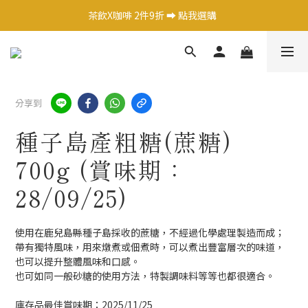
日式調味料任選1件 9 折 ➡️ 點我選購  
茶飲X咖啡 2件9折 ➡️ 點我選購  
熱銷果醬嚐鮮價$250元 ➡️ 點我選購  
日式調味料任選1件 9 折 ➡️ 點我選購  
分享到
種子島產粗糖(蔗糖)
700g (賞味期：
28/09/25)
使用在鹿兒島縣種子島採收的蔗糖，不經過化學處理製造而成；
帶有獨特風味，用來燉煮或佃煮時，可以煮出豐富層次的味道，
也可以提升整體風味和口感。
也可如同一般砂糖的使用方法，特製調味料等等也都很適合。
庫存品最佳賞味期：2025/11/25