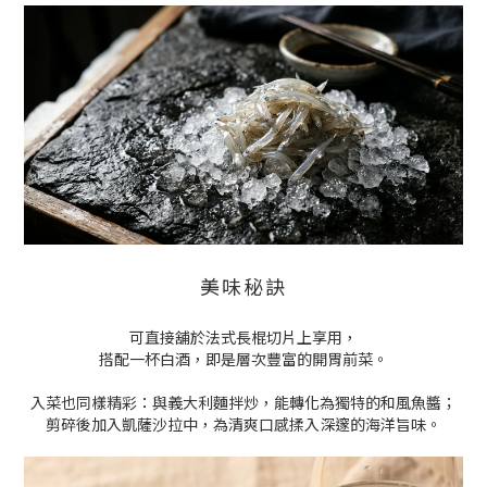
美味秘訣
可直接舖於法式長棍切片上享用，
搭配一杯白酒，即是層次豐富的開胃前菜。
入菜也同樣精彩：與義大利麵拌炒，能轉化為獨特的和風魚醬；
剪碎後加入凱薩沙拉中，為清爽口感揉入深邃的海洋旨味。