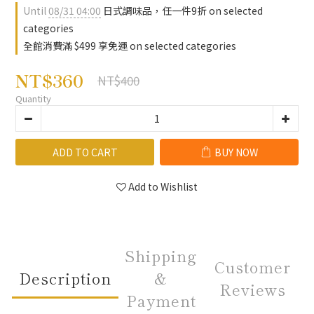
Until
08/31 04:00
日式調味品，任一件9折 on selected
categories
全館消費滿 $499 享免運 on selected categories
NT$360
NT$400
Quantity
ADD TO CART
BUY NOW
Add to Wishlist
Shipping
Customer
Description
&
Reviews
Payment