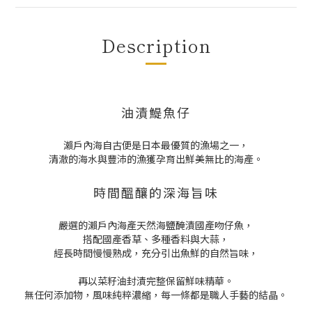
Description
油漬鯷魚仔
瀨戶內海自古便是日本最優質的漁場之一，
清澈的海水與豐沛的漁獲孕育出鮮美無比的海產。
時間醞釀的深海旨味
嚴選的瀨戶內海產天然海鹽醃漬國產吻仔魚，
搭配國產香草、多種香料與大蒜，
經長時間慢慢熟成，充分引出魚鮮的自然旨味，
再以菜籽油封漬完整保留鮮味精華。
無任何添加物，風味純粹濃縮，每一條都是職人手藝的結晶。