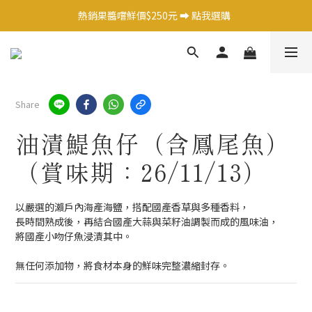
日式調味料任選1件 9 折 ➡️ 點我選購  
熱銷果醬嚐鮮價$250元 ➡️ 點我選購  
日式調味料任選1件 9 折 ➡️ 點我選購  
Share
油漬鯷魚仔（含鳳尾魚）
（賞味期：26/11/13）
以嚴選的瀨戶內海產海鹽，搭配國產香草與多種香料，
長時間熟成後，再結合國產大蒜與菜籽油調製而成的風味油，
將國產小吻仔魚浸漬其中。
無任何添加物，將食材本身的鮮味完整濃縮封存。