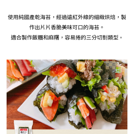
使用純國產乾海苔，經過遠紅外線的細緻烘焙，製
作出片片香脆美味可口的海苔。
適合製作飯糰和麻糬，容易捲的三分切割類型
。