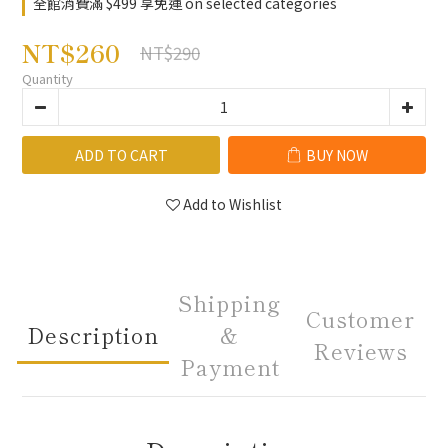
全館消費滿 $499 享免運 on selected categories
NT$260
NT$290
Quantity
ADD TO CART
BUY NOW
Add to Wishlist
Shipping
Customer
Description
&
Reviews
Payment