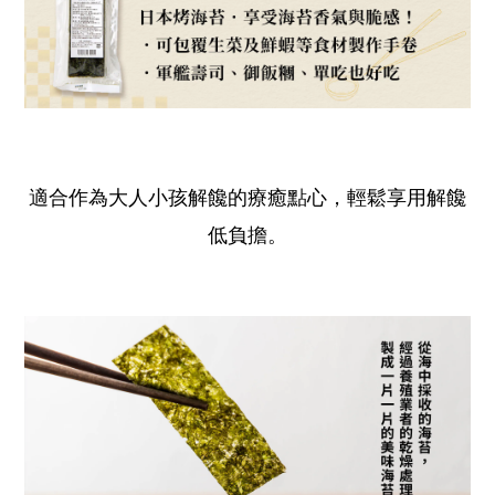
適合作為大人小孩解饞的療癒點心，輕鬆享用解饞
低負擔。