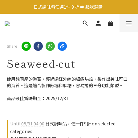
日式調味料任選1件 9 折 ➡️ 點我選購  
日式調味料任選1件 9 折 ➡️ 點我選購  
茶飲X咖啡 2件9折 ➡️ 點我選購  
熱銷果醬嚐鮮價$250元 ➡️ 點我選購  
Share
日式調味料任選1件 9 折 ➡️ 點我選購  
Seaweed-cut
使用純國產的海苔，經過遠紅外線的細緻烘焙，製作出美味可口
的海苔。這是適合製作飯糰和麻糬，容易捲的三分切割類型。
商品最佳賞味期至：2025/12/31
Until
08/31 04:00
日式調味品，任一件9折 on selected
categories