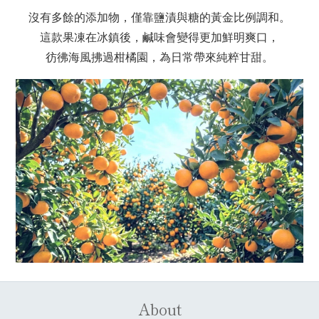
沒有多餘的添加物，僅靠鹽漬與糖的黃金比例調和。
這款果凍在冰鎮後，鹹味會變得更加鮮明爽口，
彷彿海風拂過柑橘園，為日常帶來純粹甘甜。
About