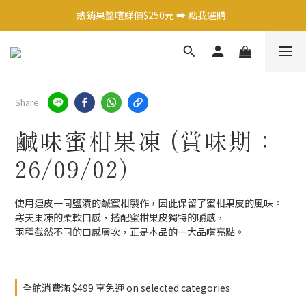
日式調味料任選1件 9 折 ➡️ 點我選購  
熱銷果醬嚐鮮價$250元 ➡️ 點我選購  
日式調味料任選1件 9 折 ➡️ 點我選購  
Share
鹹味蜜柑果凍 (賞味期：
26/09/02）
使用連皮一同鹽漬的鹹蜜柑製作，因此保留了蜜柑果皮的風味。
寒天果凍的柔軟口感，搭配蜜柑果皮獨特的嚼感，
兩種截然不同的口感層次，正是本品的一大品嚐亮點。
全館消費滿 $499 享免運 on selected categories