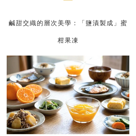
鹹甜交織的層次美學：「鹽漬製成」蜜
柑果凍