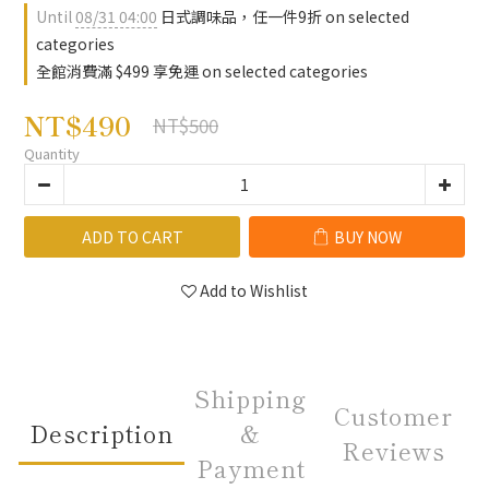
Until
08/31 04:00
日式調味品，任一件9折 on selected
categories
全館消費滿 $499 享免運 on selected categories
NT$490
NT$500
Quantity
ADD TO CART
BUY NOW
Add to Wishlist
Shipping
Customer
Description
&
Reviews
Payment