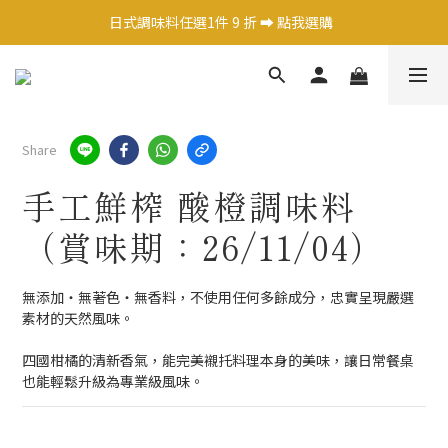
日式調味料任選1件 9 折 ➡️ 點我選購  
日式調味料任選1件 9 折 ➡️ 點我選購  
茶飲X咖啡 2件9折 ➡️ 點我選購  
熱銷果醬嚐鮮價$250元 ➡️ 點我選購  
Share
日式調味料任選1件 9 折 ➡️ 點我選購  
手工鮮榨 酸橙調味料
（賞味期：26/11/04）
無添加・無著色・無香料，不使用任何多餘成分，忠實呈現嚴選
素材的天然風味。
四國柑橘的清新香氣，能完美襯托料理本身的美味，讓日常餐桌
也能輕鬆升級為專業級風味。