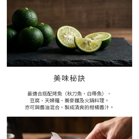
美味秘訣
最適合搭配烤魚（秋刀魚、白帶魚）、
豆腐、天婦羅、蕎麥麵及火鍋料理。
亦可與醬油混合，製成清爽的柑橘醬汁。