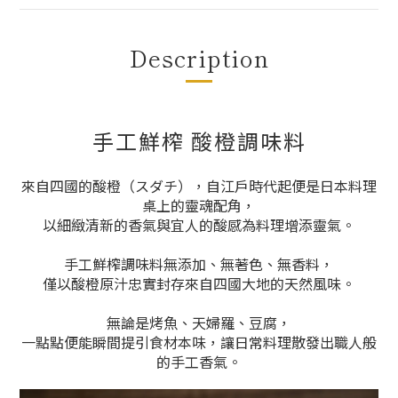
Description
手工鮮榨 酸橙調味料
來自四國的酸橙（スダチ），自江戶時代起便是日本料理
桌上的靈魂配角，
以細緻清新的香氣與宜人的酸感為料理增添靈氣。
手工鮮榨調味料無添加、無著色、無香料，
僅以酸橙原汁忠實封存來自四國大地的天然風味。
無論是烤魚、天婦羅、豆腐，
一點點便能瞬間提引食材本味，讓日常料理散發出職人般
的手工香氣。