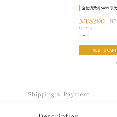
全館消費滿 $499 享免運 o
NT$290
NT
Quantity
ADD TO CART
Shipping & Payment
Description