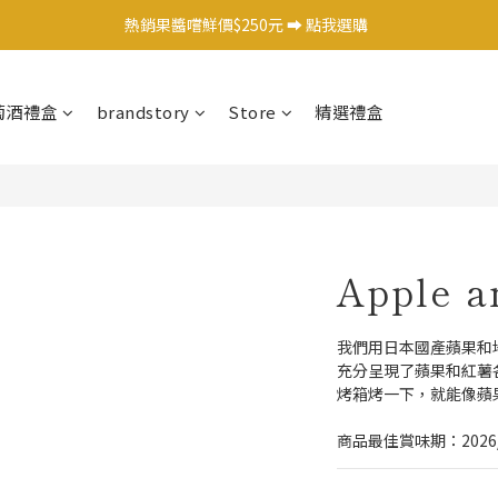
日式調味料任選1件 9 折 ➡️ 點我選購  
熱銷果醬嚐鮮價$250元 ➡️ 點我選購  
日式調味料任選1件 9 折 ➡️ 點我選購  
萄酒禮盒
brandstory
Store
精選禮盒
Apple a
我們用日本國產蘋果和
充分呈現了蘋果和紅薯
烤箱烤一下，就能像蘋
商品最佳賞味期：2026/0