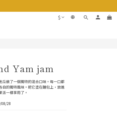
$
BUY NOW
nd Yam jam
地瓜做了一個獨特的混合口味。每一口都
各自的獨特風味。把它塗在麵包上，放進
果派一樣享用了。
8/28