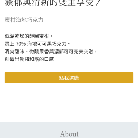
濃郁與清新的雙重享受！
蜜柑海地巧克力
低溫乾燥的靜岡蜜柑，
裹上 70% 海地可可黑巧克力。
清爽甜味、微酸果香與濃郁可可完美交融，
創造出獨特和諧的口感
點我選購
About