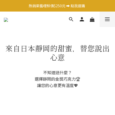
日式調味料任選1件 9 折 ➡️ 點我選購  
熱銷果醬嚐鮮價$250元 ➡️ 點我選購  
日式調味料任選1件 9 折 ➡️ 點我選購  
來自日本靜岡的甜蜜，替您說出
心意
不知道送什麼？
選擇靜岡的金獎巧克力🏆
讓您的心意更有溫度💖